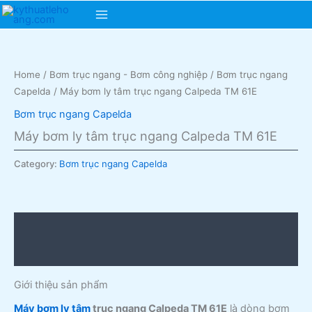
Skip
Main
to
content
Menu
Home
/
Bơm trục ngang - Bơm công nghiệp
/
Bơm trục ngang
Capelda
/ Máy bơm ly tâm trục ngang Calpeda TM 61E
Bơm trục ngang Capelda
Máy bơm ly tâm trục ngang Calpeda TM 61E
Category:
Bơm trục ngang Capelda
Description
Reviews (0)
Giới thiệu sản phẩm
Máy bơm ly tâm
trục ngang Calpeda TM 61E
là dòng bơm