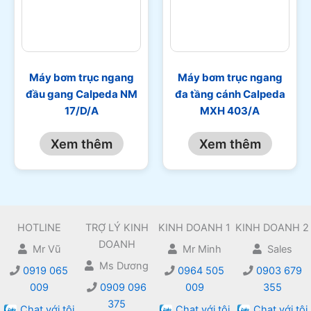
Máy bơm trục ngang
Máy bơm trục ngang
đầu gang Calpeda NM
đa tầng cánh Calpeda
17/D/A
MXH 403/A
Xem thêm
Xem thêm
HOTLINE
TRỢ LÝ KINH
KINH DOANH 1
KINH DOANH 2
DOANH
Mr Vũ
Mr Minh
Sales
Ms Dương
0919 065
0964 505
0903 679
009
0909 096
009
355
375
Chat với tôi
Chat với tôi
Chat với tôi