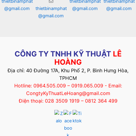
thietbinamphat
thietbinamphat
thietbinamphat
@gmail.com
thietbinamphat
@gmail.com
@gmail.com
@gmail.com
CÔNG TY TNHH KỸ THUẬT
LÊ
HOÀNG
Địa chỉ: 40 Đường 17A, Khu Phố 2, P. Bình Hưng Hòa,
TPHCM
Hotline: 0964.505.009 – 0919.065.009 - Email:
CongtyKyThuatLeHoang@gmail.com
Điện thoại: 028 3509 1919 – 0812 364 499