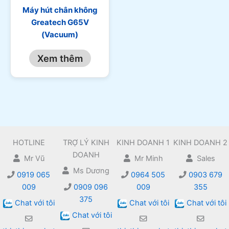
Máy hút chân không
Greatech G65V
(Vacuum)
Xem thêm
HOTLINE
TRỢ LÝ KINH
KINH DOANH 1
KINH DOANH 2
DOANH
Mr Vũ
Mr Minh
Sales
Ms Dương
0919 065
0964 505
0903 679
009
0909 096
009
355
375
Chat với tôi
Chat với tôi
Chat với tôi
Chat với tôi