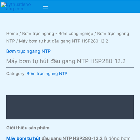
Skip
Main
to
content
Menu
Home
/
Bơm trục ngang - Bơm công nghiệp
/
Bơm trục ngang
NTP
/ Máy bơm tự hút đầu gang NTP HSP280-12.2
Bơm trục ngang NTP
Máy bơm tự hút đầu gang NTP HSP280-12.2
Category:
Bơm trục ngang NTP
Description
Reviews (0)
Giới thiệu sản phẩm
Máy bơm tự hút
đầu gang NTP HSP280-12.2
là dòng bơm