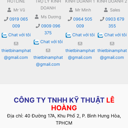
HOTLINE
TRỢ LÝ KINH
KINH DOANH 1
KINH DOANH 2
DOANH
Mr Vũ
Mr Minh
Sales
Ms Dương
0919 065
0964 505
0903 679
009
0909 096
009
355
375
Chat với tôi
Chat với tôi
Chat với tôi
Chat với tôi
thietbinamphat
thietbinamphat
thietbinamphat
@gmail.com
thietbinamphat
@gmail.com
@gmail.com
@gmail.com
CÔNG TY TNHH KỸ THUẬT
LÊ
HOÀNG
Địa chỉ: 40 Đường 17A, Khu Phố 2, P. Bình Hưng Hòa,
TPHCM