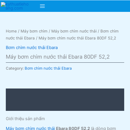
Skip
Main
to
content
Menu
Home
/
Máy bơm chìm
/
Máy bơm chìm nước thải
/
Bơm chìm
nước thải Ebara
/ Máy bơm chìm nước thải Ebara 80DF 52,2
Bơm chìm nước thải Ebara
Máy bơm chìm nước thải Ebara 80DF 52,2
Category:
Bơm chìm nước thải Ebara
Description
Reviews (0)
Giới thiệu sản phẩm
Máy bơm chìm nước thải
Ebara 80DF 52,2
là dòng bơm